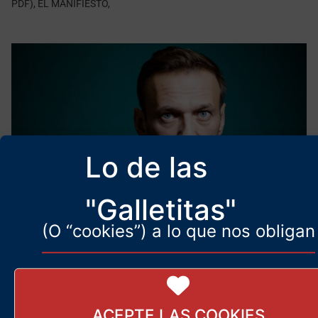
PDF), EL MANIFIESTO,
Lo de las
"Galletitas"
(O “cookies”) a lo que nos obligan
[RUSIA] Navalny, falso mártir de la
libertad
20 de febrero de 2024
En contacto con Soros, Navalny comenzó a crear las bases de su
ACEPTE LAS COOKIES