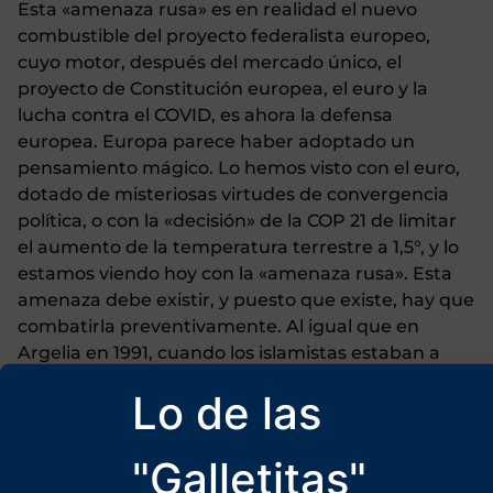
Esta «amenaza rusa» es en realidad el nuevo
combustible del proyecto federalista europeo,
cuyo motor, después del mercado único, el
proyecto de Constitución europea, el euro y la
lucha contra el COVID, es ahora la defensa
europea. Europa parece haber adoptado un
pensamiento mágico. Lo hemos visto con el euro,
dotado de misteriosas virtudes de convergencia
política, o con la «decisión» de la COP 21 de limitar
el aumento de la temperatura terrestre a 1,5°, y lo
estamos viendo hoy con la «amenaza rusa». Esta
amenaza debe existir, y puesto que existe, hay que
combatirla preventivamente. Al igual que en
Argelia en 1991, cuando los islamistas estaban a
punto de alcanzar el poder, en Rumanía fue
Lo de las
posible anular unas elecciones presidenciales con
el único argumento de que el candidato que
resultó vencedor en la primera vuelta se habría
"Galletitas"
beneficiado de una eficaz campaña en Tik-Tok,