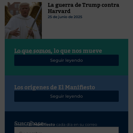
La guerra de Trump contra
Harvard
25 de junio de 2025
Lo que somos, lo que nos mueve
Javier Ruiz Portella
Seguir leyendo
Los orígenes de El Manifiesto
Seguir leyendo
Suscríbase
Reciba
El Manifiesto
cada día en su correo