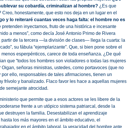
ublevar su cobardía, criminalizan al hombre?
¿Es que
Creo, honestamente, que esto nos deja en un lugar en el
go y lo reiteraré cuantas veces haga falta: el hombre no es
pretenden inyectarnos, fruto de una histórica e incesante
enido a menos”, como decía José Antonio Primo de Rivera
partir de la tercera —la división de clases— llega la cuarta: la
arcado”, su fábula “ejemplarizante”. Que, si bien pone sobre el
o menos esperpénticos, carece de toda enseñanza. ¿De qué
an que “todos los hombres son violadores o todas las mujeres
? Oigan, señoras ministras, ustedes, como portavoces (que no
 por ello, responsables de tales afirmaciones, tienen un
y frívolo y banalizado. Flaco favor les hace a aquellas mujeres
de semejante atrocidad.
inisterio que permite que a esos actores se les libere de la
oderarse frente a un utópico sistema patriarcal, desde la
 destruyen la familia. Desestabilizan el aprendizaje
hasta los más mayores en el ámbito educativo, el
rabajador en el ámbito laboral, la veracidad del hombre ante