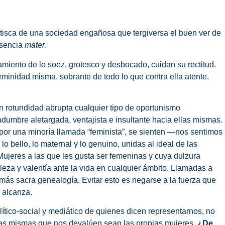
tisca de una sociedad engañosa que tergiversa el buen ver de
esencia
mater
.
miento de lo soez, grotesco y desbocado, cuidan su rectitud.
inidad misma, sobrante de todo lo que contra ella atente.
 rotundidad abrupta cualquier tipo de oportunismo
adumbre aletargada, ventajista e insultante hacia ellas mismas.
 por una minoría llamada “feminista”, se sienten —nos sentimos
o bello, lo maternal y lo genuino, unidas al ideal de las
jeres a las que les gusta ser femeninas y cuya dulzura
aleza y valentía ante la vida en cualquier ámbito. Llamadas a
más sacra genealogía. Evitar esto es negarse a la fuerza que
 alcanza.
ítico-social y mediático de quienes dicen representarnos, no
 las mismas que nos devalúen sean las propias mujeres.
¿De