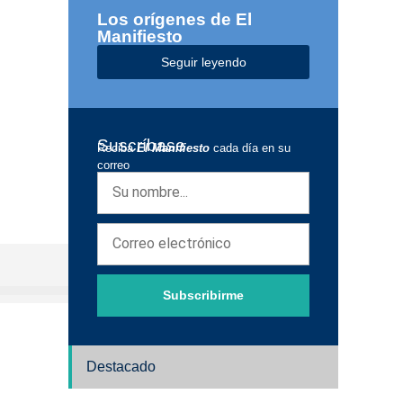
Los orígenes de El
Manifiesto
Seguir leyendo
Suscríbase
Reciba
El Manifiesto
cada día en su
correo
Subscribirme
Destacado