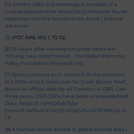
[4]
Ancient DNA and osteological analyses of a
unique paleo-archive reveal Early Holocene faunal
expansion into the Scandinavian Arctic | Science
Advances
[5]
IPCC AR6, WG 1, TS 112
.
[6]
50 years after hunting ban polar bears are
thriving, new report shows – The Global Warming
Policy Foundation (thegwpf.org)
[7]
Bjorn Lomborg en X: «Doesn’t fit the narrative,
but 2024 record coral cover for Great Barrier Reef
Based on official data for all 11 sectors of GBR, Last
three years, 2022-2024, have been unprecedented
Data: https://t.co/MQ0qkITsby
https://t.co/Ru0rZGwytS https://t.co/F5EH0hjaL3»
/ X
[8]
A human-driven decline in global burned area |