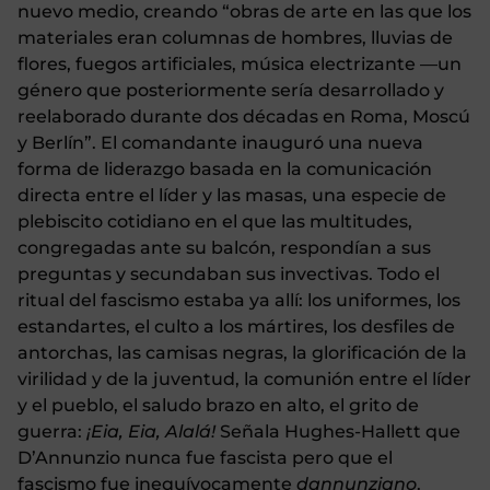
nuevo medio, creando “obras de arte en las que los
materiales eran columnas de hombres, lluvias de
flores, fuegos artificiales, música electrizante —un
género que posteriormente sería desarrollado y
reelaborado durante dos décadas en Roma, Moscú
y Berlín”.
El comandante inauguró una nueva
forma de liderazgo basada en la comunicación
directa entre el líder y las masas, una especie de
plebiscito cotidiano en el que las multitudes,
congregadas ante su balcón, respondían a sus
preguntas y secundaban sus invectivas. Todo el
ritual del fascismo estaba ya allí: los uniformes, los
estandartes, el culto a los mártires, los desfiles de
antorchas, las camisas negras, la glorificación de la
virilidad y de la juventud, la comunión entre el líder
y el pueblo, el saludo brazo en alto, el grito de
guerra:
¡Eia, Eia, Alalá!
Señala Hughes-Hallett que
D’Annunzio nunca fue fascista pero que el
fascismo fue inequívocamente
dannunziano
.