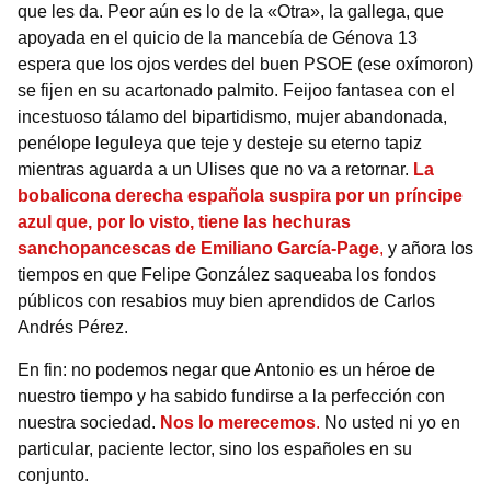
que les da. Peor aún es lo de la «Otra», la gallega, que
apoyada en el quicio de la mancebía de Génova 13
espera que los ojos verdes del buen PSOE (ese oxímoron)
se fijen en su acartonado palmito. Feijoo fantasea con el
incestuoso tálamo del bipartidismo, mujer abandonada,
penélope leguleya que teje y desteje su eterno tapiz
mientras aguarda a un Ulises que no va a retornar.
La
bobalicona derecha española suspira por un príncipe
azul que, por lo visto, tiene las hechuras
sanchopancescas de Emiliano García-Page
,
y añora los
tiempos en que Felipe González saqueaba los fondos
públicos con resabios muy bien aprendidos de Carlos
Andrés Pérez.
En fin: no podemos negar que Antonio es un héroe de
nuestro tiempo y ha sabido fundirse a la perfección con
nuestra sociedad.
Nos lo merecemos
.
No usted ni yo en
particular, paciente lector, sino los españoles en su
conjunto.