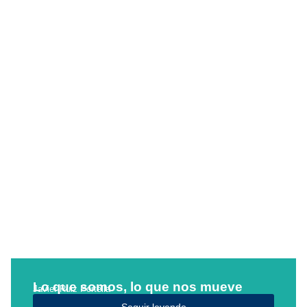
Lo que somos, lo que nos mueve
Javier Ruiz Portella