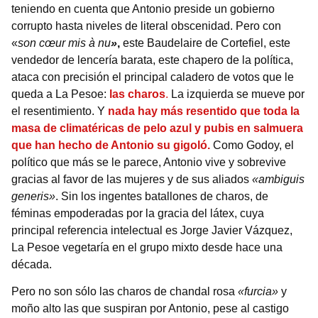
teniendo en cuenta que Antonio preside un gobierno
corrupto hasta niveles de literal obscenidad. Pero con
«
son cœur mis à nu
»
,
este Baudelaire de Cortefiel, este
vendedor de lencería barata, este chapero de la política,
ataca con precisión el principal caladero de votos que le
queda a La Pesoe:
las charos
.
La izquierda se mueve por
el resentimiento. Y
nada hay más resentido que toda la
masa de climatéricas de pelo azul y pubis en salmuera
que han hecho de Antonio su gigoló.
Como Godoy, el
político que más se le parece, Antonio vive y sobrevive
gracias al favor de las mujeres y de sus aliados
«ambiguis
generis»
. Sin los ingentes batallones de charos, de
féminas empoderadas por la gracia del látex, cuya
principal referencia intelectual es Jorge Javier Vázquez,
La Pesoe vegetaría en el grupo mixto desde hace una
década.
Pero no son sólo las charos de chandal rosa
«furcia»
y
moño alto las que suspiran por Antonio, pese al castigo