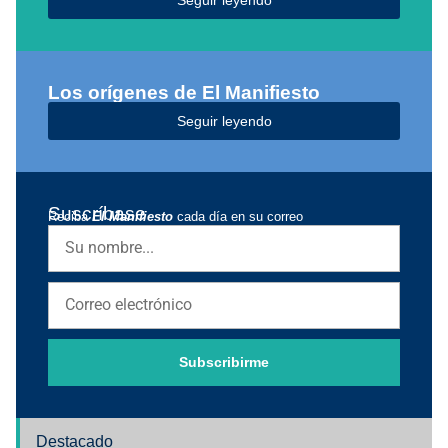
Seguir leyendo
Los orígenes de El Manifiesto
Seguir leyendo
Suscríbase
Reciba
El Manifiesto
cada día en su correo
Subscribirme
Destacado