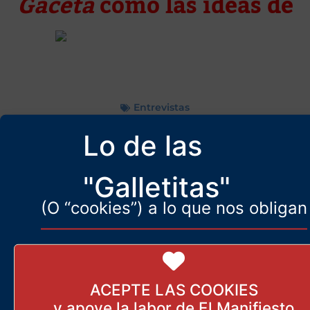
Gaceta
como las ideas de
Entrevistas
Lo de las
Más artículos de El
"Galletitas"
Manifiesto.com Admin
(O “cookies”) a lo que nos obligan
«España ha muerto», dice el
más españolista de los
españoles
10 de octubre de 2024
ACEPTE LAS COOKIES