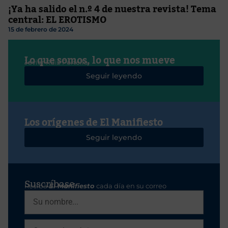
¡Ya ha salido el n.º 4 de nuestra revista! Tema
central: EL EROTISMO
15 de febrero de 2024
Lo que somos, lo que nos mueve
Javier Ruiz Portella
Seguir leyendo
Los orígenes de El Manifiesto
Seguir leyendo
Suscríbase
Reciba
El Manifiesto
cada día en su correo