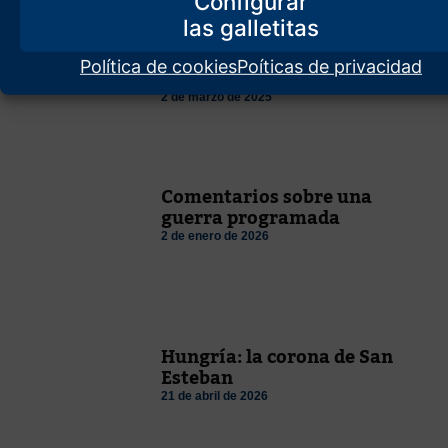
Configurar
Con la AfD, Alemania empieza
a despertar de su maldición
Política de cookies
Poíticas de privacidad
histórica
2 de marzo de 2025
Comentarios sobre una
guerra programada
2 de enero de 2026
Hungría: la corona de San
Esteban
21 de abril de 2026