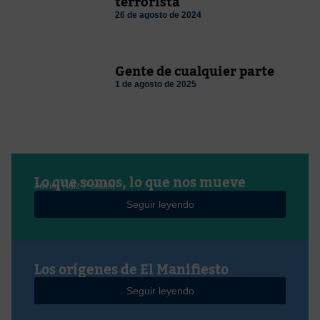
terrorista
26 de agosto de 2024
Gente de cualquier parte
1 de agosto de 2025
Lo que somos, lo que nos mueve
Javier Ruiz Portella
Seguir leyendo
Los orígenes de El Manifiesto
Seguir leyendo