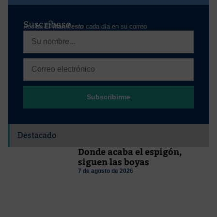
Suscríbase
Reciba
El Manifiesto
cada día en su correo
Subscribirme
Destacado
Donde acaba el espigón,
siguen las boyas
7 de agosto de 2026