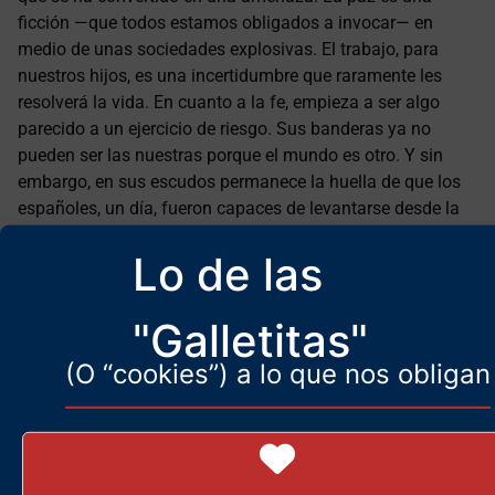
ficción —que todos estamos obligados a invocar— en
medio de unas sociedades explosivas. El trabajo, para
nuestros hijos, es una incertidumbre que raramente les
resolverá la vida. En cuanto a la fe, empieza a ser algo
parecido a un ejercicio de riesgo. Sus banderas ya no
pueden ser las nuestras porque el mundo es otro. Y sin
embargo, en sus escudos permanece la huella de que los
españoles, un día, fueron capaces de levantarse desde la
más honda postración. Quizá, después de todo, sí que sea
Lo de las
posible, si no resucitar, sí al menos venerar esas banderas.
Las banderas de nuestros padres.
"Galletitas"
©
La Gaceta
(O “cookies”) a lo que nos obligan
Opinión