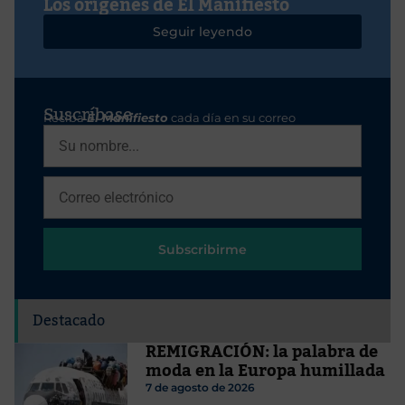
Los orígenes de El Manifiesto
Seguir leyendo
Suscríbase
Reciba
El Manifiesto
cada día en su correo
Subscribirme
Destacado
REMIGRACIÓN: la palabra de
moda en la Europa humillada
7 de agosto de 2026