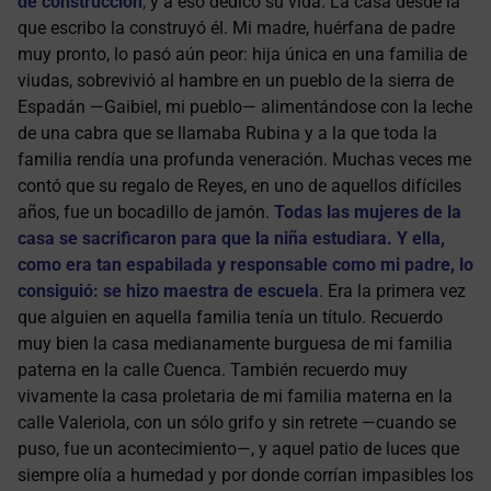
de construcción
,
y a eso dedicó su vida. La casa desde la
que escribo la construyó él. Mi madre, huérfana de padre
muy pronto, lo pasó aún peor: hija única en una familia de
viudas, sobrevivió al hambre en un pueblo de la sierra de
Espadán —Gaibiel, mi pueblo— alimentándose con la leche
de una cabra que se llamaba Rubina y a la que toda la
familia rendía una profunda veneración. Muchas veces me
contó que su regalo de Reyes, en uno de aquellos difíciles
años, fue un bocadillo de jamón.
Todas las mujeres de la
casa se sacrificaron para que la niña estudiara. Y ella,
como era tan espabilada y responsable como mi padre, lo
consiguió: se hizo maestra de escuela
. Era la primera vez
que alguien en aquella familia tenía un título. Recuerdo
muy bien la casa medianamente burguesa de mi familia
paterna en la calle Cuenca. También recuerdo muy
vivamente la casa proletaria de mi familia materna en la
calle Valeriola, con un sólo grifo y sin retrete —cuando se
puso, fue un acontecimiento—, y aquel patio de luces que
siempre olía a humedad y por donde corrían impasibles los