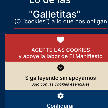
El contrafuego, Palestina y la
"Galletitas"
izquierda más tonta de todos
(O “cookies”) a lo que nos obligan
los tiempos
22 de septiembre de 2025
Contra el espíritu fáustico de
ACEPTE LAS COOKIES
la modernidad
28 de enero de 2024
Siga leyendo sin apoyarnos
Isabel y Fernando. Por ellos
somos lo que somos
25 de marzo de 2024
Configurar