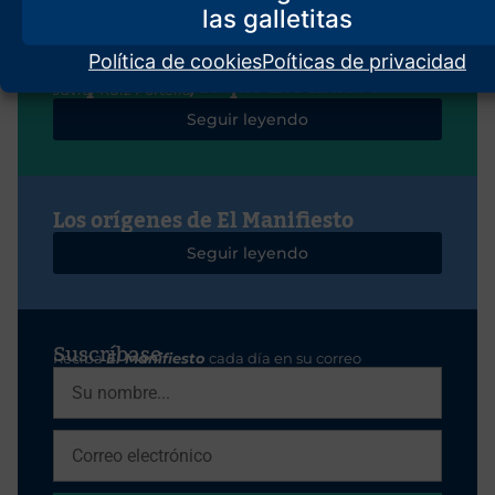
Política de cookies
Poíticas de privacidad
Lo que somos, lo que nos mueve
Javier Ruiz Portella
Seguir leyendo
Los orígenes de El Manifiesto
Seguir leyendo
Suscríbase
Reciba
El Manifiesto
cada día en su correo