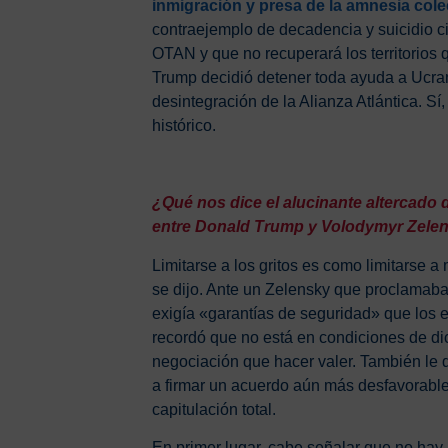
inmigración y presa de la amnesia cole
contraejemplo de decadencia y suicidio ci
OTAN y que no recuperará los territorios
Trump decidió detener toda ayuda a Ucran
desintegración de la Alianza Atlántica. S
histórico.
¿Qué nos dice el alucinante altercado 
entre Donald Trump y Volodymyr Zele
Limitarse a los gritos es como limitarse a
se dijo. Ante un Zelensky que proclamaba
exigía «garantías de seguridad» que los 
recordó que no está en condiciones de di
negociación que hacer valer. También le d
a firmar un acuerdo aún más desfavorable 
capitulación total.
En primer lugar, cabe señalar que no hay