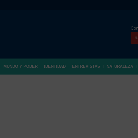
Con
R
MUNDO Y PODER
IDENTIDAD
ENTREVISTAS
NATURALEZA