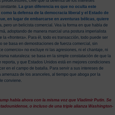
 predecesores, cree que la defensa de los intereses
constante.
La gran diferencia es que no oculta este
 como la defensa de la democracia liberal y el Estado de
que, en lugar de embarcarse en aventuras bélicas, quiere
a, pero un belicista comercial. Vea la forma en que habla de
á, adoptando de manera marcial una postura imperialista
 la «frontera». Para él, todo es transacción, todo puede ser
o se basa en demostraciones de fuerza comercial, sin
e comercio» no excluye ni las agresiones, ni el chantaje, ni
isma naturaleza: se basa en la simple constatación de que la
e reporta, y que Estados Unidos está en mejores condiciones
r en el campo de batalla. Para servir a sus intereses de
la amenaza de los aranceles, al tiempo que aboga por la
le conviene.
ump habla ahora con la misma voz que Vladimir Putin. Se
adounidense, o incluso de una triple alianza Washington-