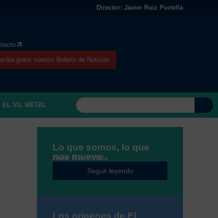
Director: Javier Ruiz Portella
tacto
eciba gratis nuestro Boletín de Noticias
EL VIL METAL
Lo que somos, lo que
nos mueve
Javier Ruiz Portella
Seguir leyendo
Los orígenes de El