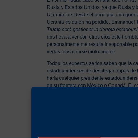
Rusia y Estados Unidos, ya que Rusia y l
Ucrania fue, desde el principio, una guer
Ucrania es quien ha perdido. Emmanuel 
Trump será gestionar la derrota estadouni
nos lleva a ver con otros ojos este horrib
personalmente me resulta insoportable po
verlos masacrarse mutuamente.
Todos los expertos serios saben que la cau
estadounidenses de desplegar tropas de l
haría cualquier presidente estadounidens
en su frontera con México o Canadá. El 
evitado. Por ejemplo, se podrían haber r
sistema federal en el que su parte rusófo
contrario. Montesquieu distinguía entre lo
necesariamente los mismos. François Fil
conflicto podría haberse evitado si los l
en lugar de ponerse del lado del bien».
Tr
políticos, no morales.