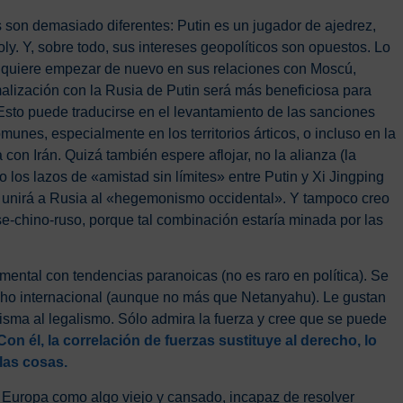
son demasiado diferentes: Putin es un jugador de ajedrez,
ly. Y, sobre todo, sus intereses geopolíticos son opuestos. Lo
mp quiere empezar de nuevo en sus relaciones con Moscú,
lización con la Rusia de Putin será más beneficiosa para
Esto puede traducirse en el levantamiento de las sanciones
unes, especialmente en los territorios árticos, o incluso en la
 con Irán. Quizá también espere aflojar, no la alianza (la
o los lazos de «amistad sin límites» entre Putin y Xi Jingping
 unirá a Rusia al «hegemonismo occidental». Y tampoco creo
nse-chino-ruso, porque tal combinación estaría minada por las
ntal con tendencias paranoicas (no es raro en política). Se
recho internacional (aunque no más que Netanyahu). Le gustan
arisma al legalismo. Sólo admira la fuerza y cree que se puede
Con él, la correlación de fuerzas sustituye al derecho, lo
 las cosas.
 Europa como algo viejo y cansado, incapaz de resolver