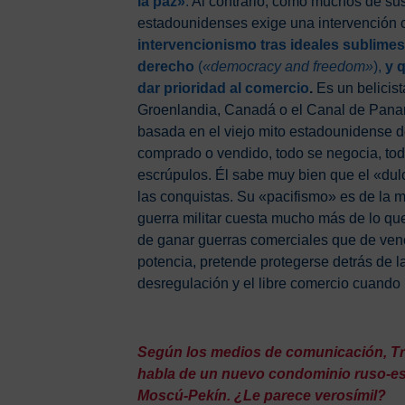
la paz»
.
Al contrario, como muchos de sus
estadounidenses exige una intervención 
intervencionismo tras ideales sublimes
derecho
(
«democracy and freedom»
),
y 
dar prioridad al comercio
.
Es un belicist
Groenlandia, Canadá o el Canal de Panam
basada en el viejo mito estadounidense de
comprado o vendido, todo se negocia, tod
escrúpulos. Él sabe muy bien que el «dulc
las conquistas. Su «pacifismo» es de la m
guerra militar cuesta mucho más de lo qu
de ganar guerras comerciales que de vence
potencia, pretende protegerse detrás de 
desregulación y el libre comercio cuando 
Según los medios de comunicación, Tr
habla de un nuevo condominio ruso-est
Moscú-Pekín. ¿Le parece verosímil?