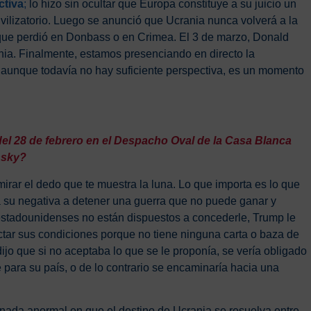
ctiva
;
lo hizo sin ocultar que Europa constituye a su juicio un
vilizatorio. Luego se anunció que Ucrania nunca volverá a la
 que perdió en Donbass o en Crimea. El 3 de marzo, Donald
ia. Finalmente, estamos presenciando en directo la
í, aunque todavía no hay suficiente perspectiva, es un momento
del 28 de febrero en el Despacho Oval de la Casa Blanca
nsky?
 mirar el dedo que te muestra la luna. Lo que importa es lo que
 su negativa a detener una guerra que no puede ganar y
estadounidenses no están dispuestos a concederle, Trump le
ctar sus condiciones porque no tiene ninguna carta o baza de
ijo que si no aceptaba lo que se le proponía, se vería obligado
para su país, o de lo contrario se encaminaría hacia una
 nada anormal en que el destino de Ucrania se resuelva entre