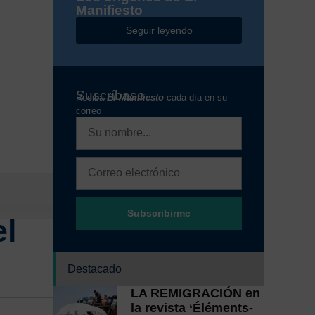
Manifiesto
Seguir leyendo
Suscríbase
Reciba
El Manifiesto
cada día en su
correo
Subscribirme
el
Destacado
LA REMIGRACIÓN en
la revista ‘Éléments-