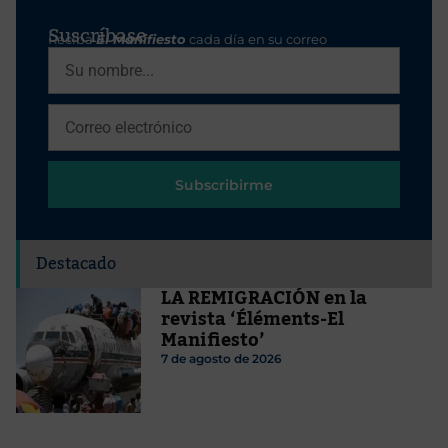
Suscríbase
Reciba
El Manifiesto
cada día en su correo
Subscribirme
Destacado
LA REMIGRACIÓN en la
revista ‘Éléments-El
Manifiesto’
7 de agosto de 2026