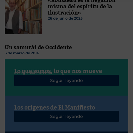
«Rousseau es la negación
misma del espíritu de la
Ilustración»
26 de junio de 2025
Un samurái de Occidente
3 de marzo de 2016
Lo que somos, lo que nos mueve
Javier Ruiz Portella
Seguir leyendo
Los orígenes de El Manifiesto
Seguir leyendo