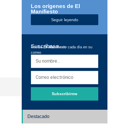
Los orígenes de El
Manifiesto
Seguir leyendo
Suscríbase
Reciba
El Manifiesto
cada día en su
correo
Subscribirme
Destacado