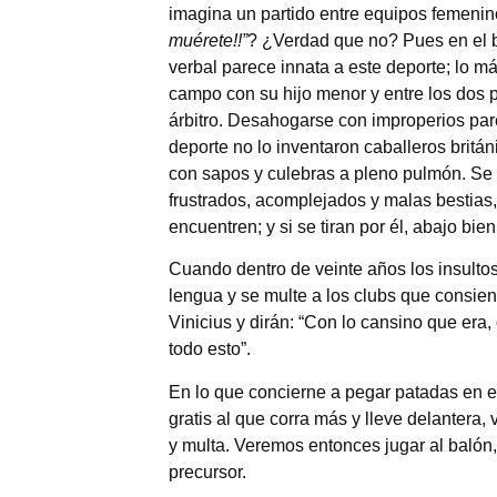
imagina un partido entre equipos femenino
muérete!!”
? ¿Verdad que no? Pues en el b
verbal parece innata a este deporte; lo m
campo con su hijo menor y entre los dos p
árbitro. Desahogarse con improperios pare
deporte no lo inventaron caballeros britá
con sapos y culebras a pleno pulmón. Se 
frustrados, acomplejados y malas bestias,
encuentren; y si se tiran por él, abajo bie
Cuando dentro de veinte años los insultos 
lengua y se multe a los clubs que consie
Vinicius y dirán: “Con lo cansino que era,
todo esto”.
En lo que concierne a pegar patadas en e
gratis al que corra más y lleve delantera, 
y multa. Veremos entonces jugar al balón,
precursor.