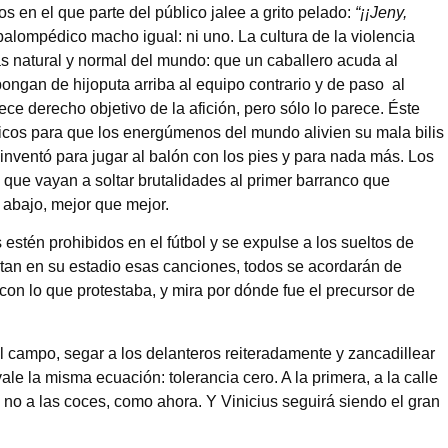
s en el que parte del público jalee a grito pelado:
“¡¡Jeny,
alompédico macho igual: ni uno. La cultura de la violencia
ás natural y normal del mundo: que un caballero acuda al
ongan de hijoputa arriba al equipo contrario y de paso al
ce derecho objetivo de la afición, pero sólo lo parece. Éste
nicos para que los energúmenos del mundo alivien su mala bilis
inventó para jugar al balón con los pies y para nada más. Los
 que vayan a soltar brutalidades al primer barranco que
n abajo, mejor que mejor.
estén prohibidos en el fútbol y se expulse a los sueltos de
ntan en su estadio esas canciones, todos se acordarán de
 con lo que protestaba, y mira por dónde fue el precursor de
l campo, segar a los delanteros reiteradamente y zancadillear
vale la misma ecuación: tolerancia cero. A la primera, a la calle
 no a las coces, como ahora. Y Vinicius seguirá siendo el gran