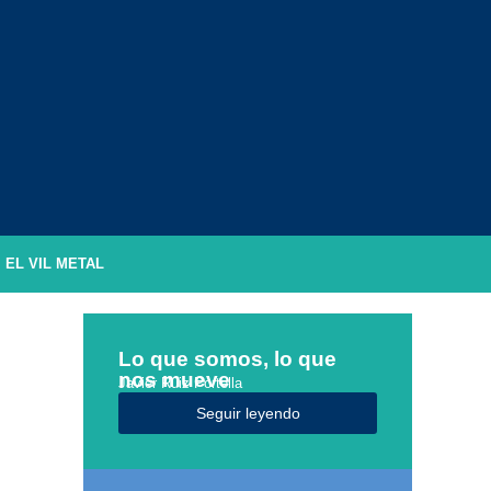
EL VIL METAL
Lo que somos, lo que
nos mueve
Javier Ruiz Portella
Seguir leyendo