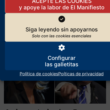
Elecciones en Alemania: la hora
ACEPTE LAS COOKIES
patriota
2 de septiembre de 2024
Primer análisis, en caliente, sobre el gran éxito de las fuerzas
patriotas, ayer, en Alemania
Siga leyendo sin apoyarnos
Configurar
Política de cookies
Poíticas de privacidad