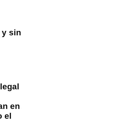
 y sin
legal
an en
 el