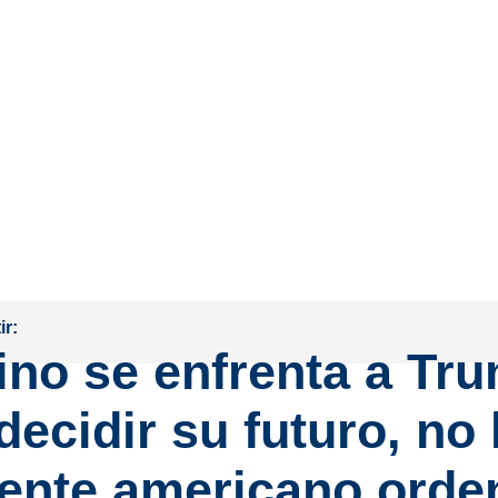
r:
ino se enfrenta a Tr
decidir su futuro, no 
dente americano orde