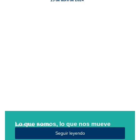
Lo que somos, lo que nos mueve
Javier Ruiz Portella
Seguir leyendo