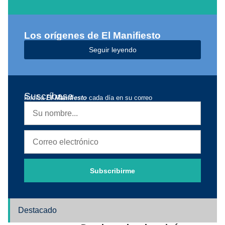
Los orígenes de El Manifiesto
Seguir leyendo
Suscríbase
Reciba
El Manifiesto
cada día en su correo
Subscribirme
Destacado