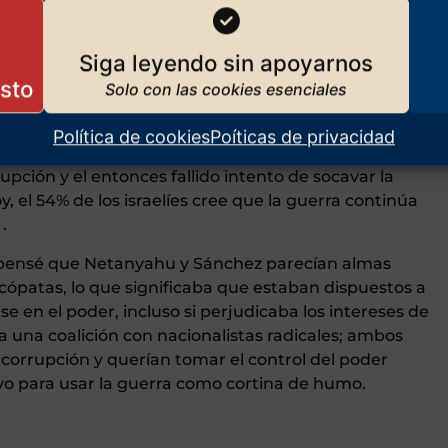
relaciones diplomáticas con Israel, aislando así al
e Hamás. En cualquier caso, el ataque convenía a los
Siga leyendo sin apoyarnos
rtimos la preocupación de que Netanyahu, quien
 nacionalistas radicales y judíos ultraortodoxos,
Política de cookies
Poíticas de privacidad
ar su permanencia en el poder mediante una guerra
pción y el entonces fallido intento de socavar la
, el 54% de los israelíes cree que la guerra continúa
.
 pensé que Netanyahu y Sánchez parecían almas
ópatas, lo que significaba que estaban dispuestos a
 en el poder, incluso si perjudicaba los intereses de
 una coalición con nacionalistas radicales; ambos
orrupción y querían tomar el control del poder
tivo para usar la guerra como cortina de humo.