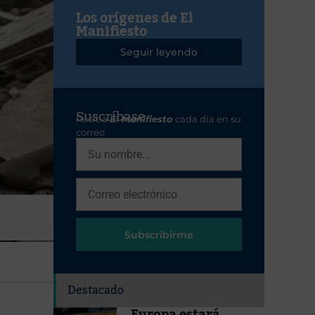
Los orígenes de El
Manifiesto
Seguir leyendo
Suscríbase
Reciba
El Manifiesto
cada día en su
correo
Subscribirme
Destacado
Europa estará