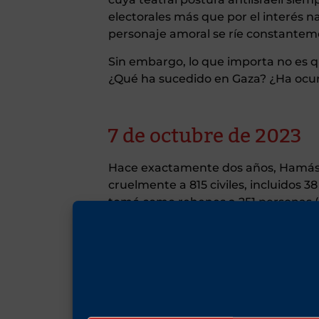
electorales más que por el interés n
personaje amoral se ríe constantem
Sin embargo, lo que importa no es q
¿Qué ha sucedido en Gaza? ¿Ha ocur
7 de octubre de 2023
Hace exactamente dos años, Hamás p
cruelmente a 815 civiles, incluidos 
tomó como rehenes a 251 personas 
condiciones inhumanas. Algunos no 
Inmediatamente después del ataque, 
me impulsó a llamar a un viejo amigo
conversación, compartimos nuestra s
servicios de inteligencia israelíes 
objetivo paralizar los Acuerdos de A