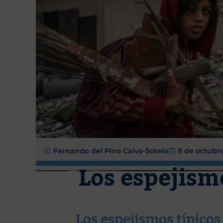
Fernando del Pino Calvo-Sotelo
9 de octubr
Los espejism
Los espejismos típicos