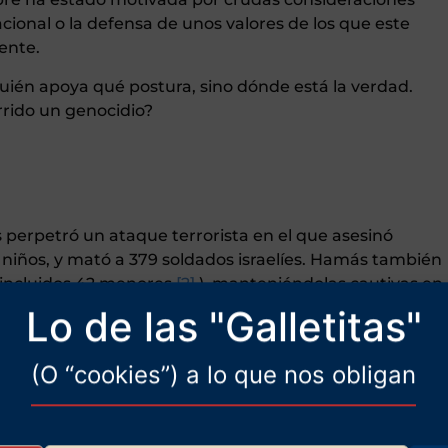
acional o la defensa de unos valores de los que este
ente.
uién apoya qué postura, sino dónde está la verdad.
rido un genocidio?
erpetró un ataque terrorista en el que asesinó
38 niños, y mató a 379 soldados israelíes. Hamás también
(incluidos 42 menores
[2]
), manteniéndolas cautivas en
sobrevivieron.
Lo de las "Galletitas"
las hordas antisemitas parecieron alegrarse, lo que
(O “cookies”) a lo que nos obligan
 judío para expresarle mi solidaridad. En esa
orpresa ante el error tan grave de los eficaces
y analizamos cómo este ataque podría tener como
braham, mediante los cuales varios países