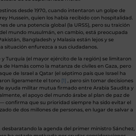
estinos desde 1970, cuando intentaron un golpe de
rey Hussein, quien los había recibido con hospitalidad.
es de una potencia global (la URSS), pero su traición
te del mundo musulmán, en cambio, está preocupada
Pakistán, Bangladesh y Malasia están lejos y se
 situación enfurezca a sus ciudadanos.
e y Turquía (el mayor ejército de la región) se limitaron
ta de Hamás como la matanza de civiles en Gaza, pero
taque de Israel a Qatar (el séptimo país que Israel ha
ron ligeramente el tono
[1]
, pero sin tomar decisiones
 de ayuda militar mutua firmado entre Arabia Saudita y
nalmente, el apoyo del mundo árabe al plan de paz de
 confirma que su prioridad siempre ha sido evitar el
zado de dos millones de personas, en lugar de salvar a
tá desbaratando la agenda del primer ministro Sánchez,
empre ha estado motivada por crudas consideraciones