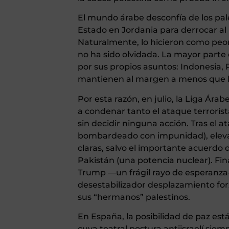
El mundo árabe desconfía de los pal
Estado en Jordania para derrocar al 
Naturalmente, lo hicieron como peon
no ha sido olvidada. La mayor par
por sus propios asuntos: Indonesia, 
mantienen al margen a menos que la
Por esta razón, en julio, la Liga Árab
a condenar tanto el ataque terroris
sin decidir ninguna acción. Tras el a
bombardeado con impunidad), eleva
claras, salvo el importante acuerdo
Pakistán (una potencia nuclear). Fi
Trump —un frágil rayo de esperanza—
desestabilizador desplazamiento for
sus “hermanos” palestinos.
En España, la posibilidad de paz es
cuya teatral postura antiisraelí si