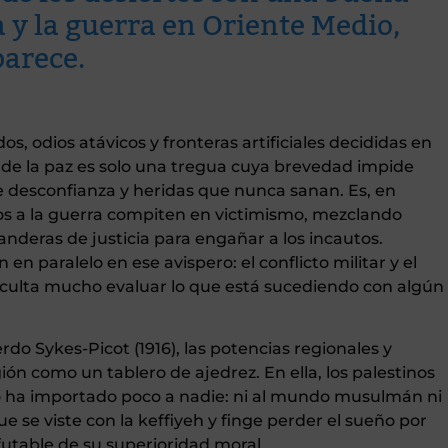
a y la guerra en Oriente Medio,
parece.
s, odios atávicos y fronteras artificiales decididas en
nde la paz es solo una tregua cuya brevedad impide
de desconfianza y heridas que nunca sanan. Es, en
os a la guerra compiten en victimismo, mezclando
 banderas de justicia para engañar a los incautos.
en paralelo en ese avispero: el conflicto militar y el
ficulta mucho evaluar lo que está sucediendo con algún
do Sykes-Picot (1916), las potencias regionales y
ión como un tablero de ajedrez. En ella, los palestinos
 ha importado poco a nadie: ni al mundo musulmán ni
ue se viste con la keffiyeh y finge perder el sueño por
futable de su superioridad moral.