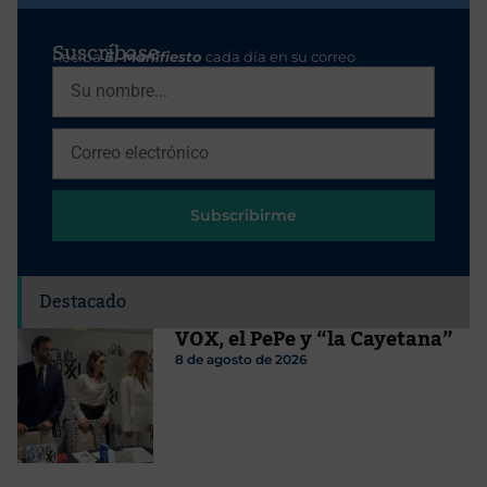
Suscríbase
Reciba
El Manifiesto
cada día en su correo
Subscribirme
Destacado
VOX, el PePe y “la Cayetana”
8 de agosto de 2026