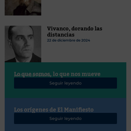
Vivanco, dorando las
distancias
22 de diciembre de 2024
Lo que somos, lo que nos mueve
Javier Ruiz Portella
Seguir leyendo
Los orígenes de El Manifiesto
Seguir leyendo