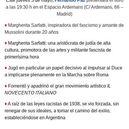
Este jueves 5 de mayo,
Fernando Paz
presentará el libro
a las 19:30 h en el Espacio Ardemans (C/ Ardemans, 66 –
Madrid)
♦
Margherita Sarfatti, inspiradora del fascismo y amante de
Mussolini durante 20 años
♦
Margherita Sarfatti: una aristócrata de judía de alta
cultura, promotora de las artes y militante fascista de
primerísima hora
♦
Jugó en particular un papel decisivo al impulsar al Duce
a implicarse plenamente en la Marcha sobre Roma
♦
Fomentó y apadrinó el gran movimiento artístico
IL
NOVECENTO ITALIANO
♦
A raíz de las leyes racistas de 1938, se vio forzada, sin
renegar de sus ideales, a tomar el camino del exilio,
estableciéndose en Argentina