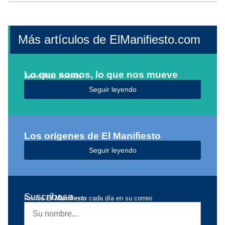
Más artículos de ElManifiesto.com
Lo que somos, lo que nos mueve
Javier Ruiz Portella
Seguir leyendo
Los orígenes de El Manifiesto
Seguir leyendo
Suscríbase
Reciba
El Manifiesto
cada día en su correo