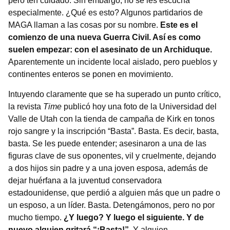
pero ten cuidado. Sin embargo, no se les escucha
especialmente. ¿Qué es esto? Algunos partidarios de
MAGA llaman a las cosas por su nombre.
Este es el
comienzo de una nueva Guerra Civil. Así es como
suelen empezar: con el asesinato de un Archiduque.
Aparentemente un incidente local aislado, pero pueblos y
continentes enteros se ponen en movimiento.
Intuyendo claramente que se ha superado un punto crítico,
la revista
Time
publicó hoy una foto de la Universidad del
Valle de Utah con la tienda de campaña de Kirk en tonos
rojo sangre y la inscripción “Basta”. Basta. Es decir, basta,
basta. Se les puede entender; asesinaron a una de las
figuras clave de sus oponentes, vil y cruelmente, dejando
a dos hijos sin padre y a una joven esposa, además de
dejar huérfana a la juventud conservadora
estadounidense, que perdió a alguien más que un padre o
un esposo, a un líder. Basta. Detengámonos, pero no por
mucho tiempo.
¿Y luego? Y luego el siguiente. Y de
nuevo alguien gritará “¡Basta!”
. Y alguien