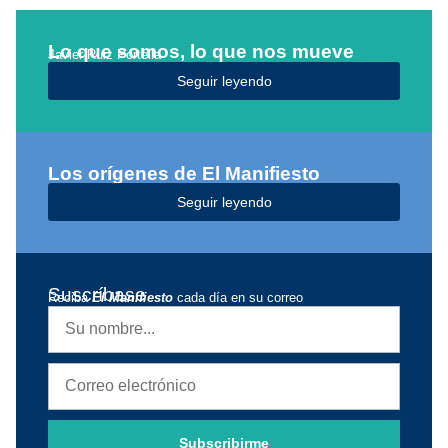
Lo que somos, lo que nos mueve
Javier Ruiz Portella
Seguir leyendo
Los orígenes de El Manifiesto
Seguir leyendo
Suscríbase
Reciba
El Manifiesto
cada día en su correo
Subscribirme