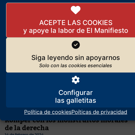
Broncano es el típico listillo con cara de tonto que ríe sus propios
chistes y no deja hablar a sus invitados porque considera mucho
más
ACEPTE LAS COOKIES
Siga leyendo sin apoyarnos
Configurar
Política de cookies
Poíticas de privacidad
Romper con los monstruitos morales
de la derecha
14 de febrero de 2024