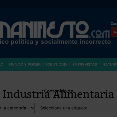
Con
R
AD
MUNDO Y PODER
IDENTIDAD
ENTREVISTAS
NATUR
Industria Alimentaria
Contenido de