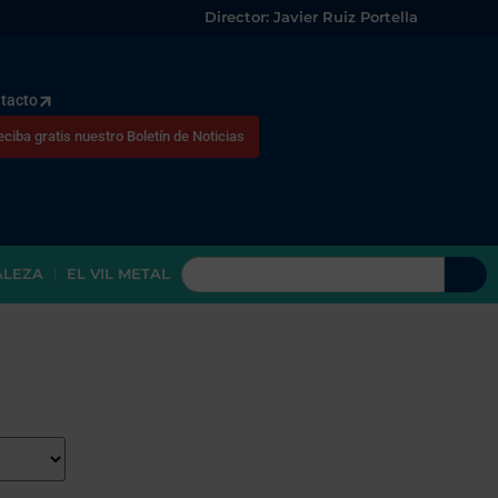
Director: Javier Ruiz Portella
tacto
eciba gratis nuestro Boletín de Noticias
ALEZA
EL VIL METAL