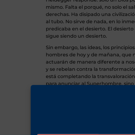
mismo. Falta el porqué, no solo el s
derechas. Ha disipado una civilizació
al tubo. No sirve de nada, en lo inme
predicaba en el desierto. El desier
sigue siendo un desierto.
Sin embargo, las ideas, los principios
hombres de hoy y de mañana, que no
actuarán de manera diferente a noso
y se rebelan contra la transformació
está completando la transvaloración
para anunciar al Superhombre, sino
Savioli). Por este Hombre hasta ahor
podemos callar, armados con una fra
la pronuncia un hombre, sino un de
Margarita, de Mijaíl Bulgákov.
El Maestro, desesperado por la cens
Jesús vista desde el punto de vista 