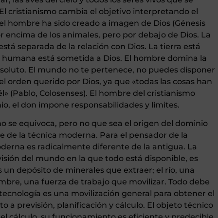
. El cristianismo cambia el objetivo interpretando el
e: el hombre ha sido creado a imagen de Dios (Génesis
 por encima de los animales, pero por debajo de Dios. La
está separada de la relación con Dios. La tierra está
 humana está sometida a Dios. El hombre domina la
soluto. El mundo no te pertenece, no puedes disponer
el orden querido por Dios, ya que «todas las cosas han
él» (Pablo, Colosenses). El hombre del cristianismo
nio, el don impone responsabilidades y límites.
o se equivoca, pero no que sea el origen del dominio
e de la técnica moderna. Para el pensador de la
oderna es radicalmente diferente de la antigua. La
isión del mundo en la que todo está disponible, es
 un depósito de minerales que extraer; el río, una
ombre, una fuerza de trabajo que movilizar. Todo debe
 tecnología es una movilización general para obtener el
a previsión, planificación y cálculo. El objeto técnico
el cálculo, su funcionamiento es eficiente y predecible,