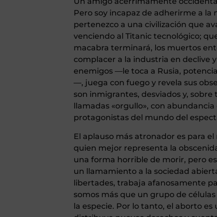
Un amigo acérrimamente occidentali
Pero soy incapaz de adherirme a la 
pertenezco a una civilización que av
venciendo al Titanic tecnológico; qu
macabra terminará, los muertos ent
complacer a la industria en declive 
enemigos —le toca a Rusia, potencia 
—, juega con fuego y revela sus obse
son inmigrantes, desviados y, sobre
llamadas «orgullo», con abundancia 
protagonistas del mundo del espectá
El aplauso más atronador es para el 
quien mejor representa la obscenida
una forma horrible de morir, pero es
un llamamiento a la sociedad abiert
libertades, trabaja afanosamente para
somos más que un grupo de células 
la especie. Por lo tanto, el aborto e