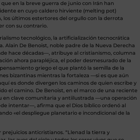
s que en la breve guerra de junio con Irán han
idente en cuyo caldero hirviente (melting pot)
, los últimos estertores del orgullo con la derrota
er con su contrario.
lismo tecnológico, la artificialización tecnocrática
a. Alain De Benoist, noble padre de la Nueva Derecha
de hace décadas—, atribuye al cristianismo, columna
ización ahora parapléjica, el poder desmesurado de la
pensamiento griego el que plantó la semilla de la
ones bizantinas mientras la fortaleza —si es que aún
y aquí es donde divergen los caminos de quien escribe y
o el camino. De Benoist, en el marco de una reciente
 en clave comunitaria y antiilustrada —una operación
e intentar—, afirma que el Dios bíblico ordenó al
ndo «el despliegue planetario e incondicional de la
 prejuicios anticristianos. “Llenad la tierra y
 las aves del cielo y todos los seres vivos que se