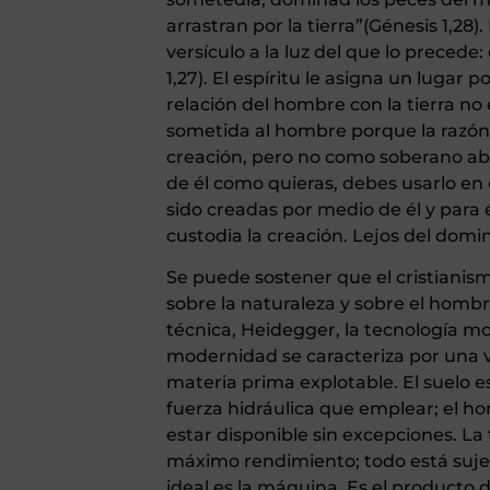
arrastran por la tierra”(Génesis 1,28)
versículo a la luz del que lo preced
1,27). El espíritu le asigna un lugar
relación del hombre con la tierra no 
sometida al hombre porque la razón
creación, pero no como soberano ab
de él como quieras, debes usarlo en 
sido creadas por medio de él y para 
custodia la creación. Lejos del domi
Se puede sostener que el cristianism
sobre la naturaleza y sobre el hombr
técnica, Heidegger, la tecnología m
modernidad se caracteriza por una v
materia prima explotable. El suelo es
fuerza hidráulica que emplear; el h
estar disponible sin excepciones. La
máximo rendimiento; todo está sujeto 
ideal es la máquina. Es el producto d