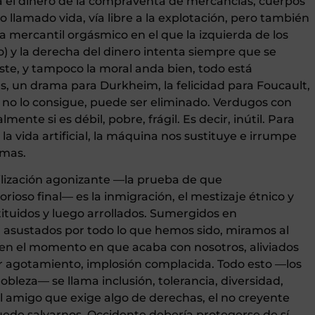
a el dinero de la compraventa de mercancías, cuerpos
o llamado vida, vía libre a la explotación, pero también
ma mercantil orgásmico en el que la izquierda de los
so) y la derecha del dinero intenta siempre que se
ste, y tampoco la moral anda bien, todo está
as, un drama para Durkheim, la felicidad para Foucault,
 no lo consigue, puede ser eliminado. Verdugos con
mente si es débil, pobre, frágil. Es decir, inútil. Para
la vida artificial, la máquina nos sustituye e irrumpe
lmas.
vilización agonizante —la prueba de que
ioso final— es la inmigración, el mestizaje étnico y
tituidos y luego arrollados. Sumergidos en
, asustados por todo lo que hemos sido, miramos al
 en el momento en que acaba con nosotros, aliviados
or agotamiento, implosión complacida. Todo esto —los
leza— se llama inclusión, tolerancia, diversidad,
 Al amigo que exige algo de derechas, el no creyente
ede salvarnos. Occidente debería protegerse de sí