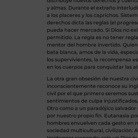
distribuye nuevos derechos y cuent
y almas. Durante el extraño interludi
a los placeres y los caprichos. Siste
derechos dicta las reglas (el progre
pueda hacer mercado. Si Dios no exi
permitido. La regla es no tener regl
mentor del hombre invertido. Quien
bata blanca, amos de la vida, especial
los supervivientes, la recompensa es 
en los cuerpos para conquistar las a
La otra gran obsesión de nuestra ci
inconscientemente reconoce su inglor
civil por el que primero seremos sus
sentimientos de culpa injustificados
Otro como a un paradójico salvador
por nuestro propio fin. Eutanasia p
hombres envuelven cada gesto en nob
sociedad multicultural, civilización.
Heidegger responde: solo un Dios pu