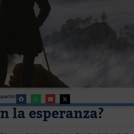
 caminante sobre el mar de nubes' (detalle)
partir:
n la esperanza?