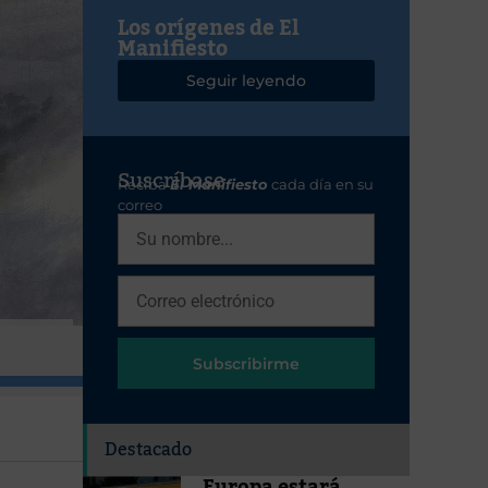
Los orígenes de El
Manifiesto
Seguir leyendo
Suscríbase
Reciba
El Manifiesto
cada día en su
correo
Subscribirme
Destacado
Europa estará