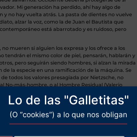
alvador. Mi generación ha perdido, ahí hay algo de
n y no hay vuelta atrás. La pasta de dientes no vuelve
diato, alzar la voz, como la de Juan el Bautista que
to contemporáneo está abarrotado y es ruidoso, pero
, no mueren si alguien los expresa y los ofrece a los
 tendrán el mismo color de piel, pensarán, hablarán y
tros, pero seguirán siendo hombres, si alzan la mirada
n de la especie en una ramificación de la máquina. Se
 de todos los valores presagiada por Nietzsche, no
 al No-más-hombre, o al Hombre Residual (Valerio
a Sapiens, dotado de cuerpo, alma y espíritu, no
Lo de las "Galletitas"
se icónica del siglo XX: los manuscritos no mueren. No
monio, el personaje de Woland en El maestro y
(O “cookies”) a lo que nos obligan
ura del poder, quema su manuscrito —la historia de
de Poncio Pilato—, pero Woland lo recupera con sus