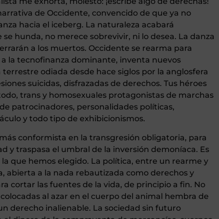
sta me exhorta, molesto: ¡escribe algo de derechas!
narrativa de Occidente, convencido de que ya no
anza hacia el iceberg. La naturaleza acabará
e se hunda, no merece sobrevivir, ni lo desea. La danza
errarán a los muertos. Occidente se rearma para
y a la tecnofinanza dominante, inventa nuevos
terrestre odiada desde hace siglos por la anglosfera
siones suicidas, disfrazadas de derechos. Tus héroes
 todo, trans y homosexuales protagonistas de marchas
de patrocinadores, personalidades políticas,
culo y todo tipo de exhibicionismos.
más conformista en la transgresión obligatoria, para
d y traspasa el umbral de la inversión demoníaca. Es
 la que hemos elegido. La política, entre un rearme y
a, abierta a la nada rebautizada como derechos y
 cortar las fuentes de la vida, de principio a fin. No
colocadas al azar en el cuerpo del animal hembra de
s un derecho inalienable. La sociedad sin futuro