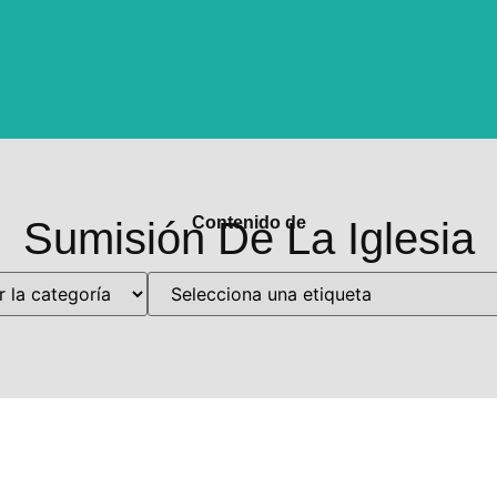
Contenido de
Sumisión De La Iglesia