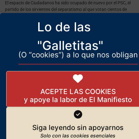
El espacio de Ciudadanos ha sido ocupado de nuevo por el PSC, el
partido de los sirvientes del separatismo al que votan cientos de
miles
Lo de las
"Galletitas"
(O “cookies”) a lo que nos obligan
ACEPTE LAS COOKIES
Los chismes del nacionalismo
Siga leyendo sin apoyarnos
lingüístico