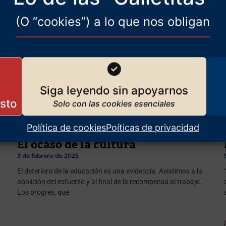
(O “cookies”) a lo que nos obligan
Siga leyendo sin apoyarnos
Política de cookies
Poíticas de privacidad
El ocaso de la cultura
3 de febrero de 2025
El deterioro de la educación es una evidencia. Asistimos a la
abolición del esfuerzo y al final de la recompensa al trabajo.
Los progres, que