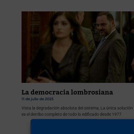
La democracia lombrosiana
11 de julio de 2025
Vista la degradación absoluta del sistema, La única solución
es el derribo completo de todo lo edificado desde 1977