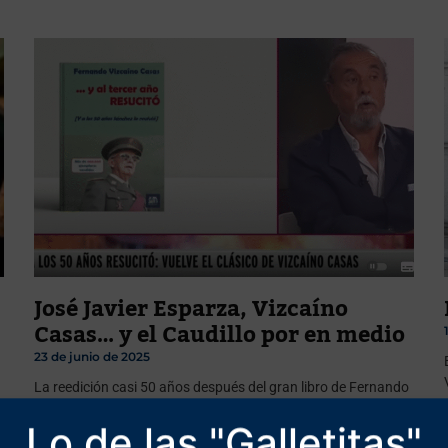
José Javier Esparza, Vizcaíno
Casas… y el Caudillo por en medio
23 de junio de 2025
La reedición casi 50 años después del gran libro de Fernando
Vizcaíno Casas. ¡Dinamita pura!
Lo de las "Galletitas"