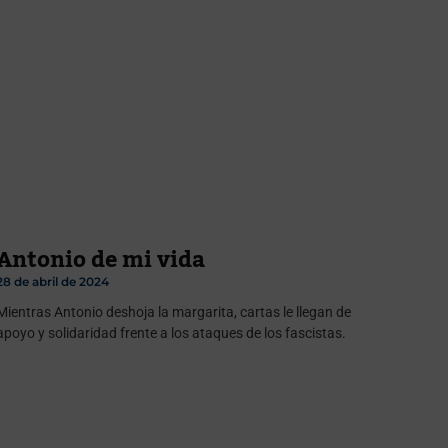
Antonio de mi vida
28 de abril de 2024
Mientras Antonio deshoja la margarita, cartas le llegan de
apoyo y solidaridad frente a los ataques de los fascistas.