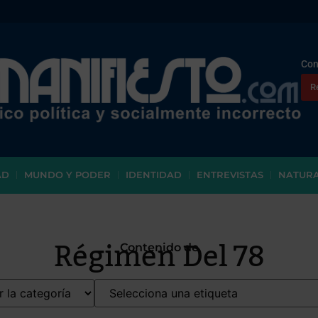
Con
R
AD
MUNDO Y PODER
IDENTIDAD
ENTREVISTAS
NATUR
Régimen Del 78
Contenido de