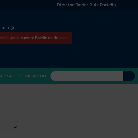
Director: Javier Ruiz Portella
tacto
eciba gratis nuestro Boletín de Noticias
ALEZA
EL VIL METAL