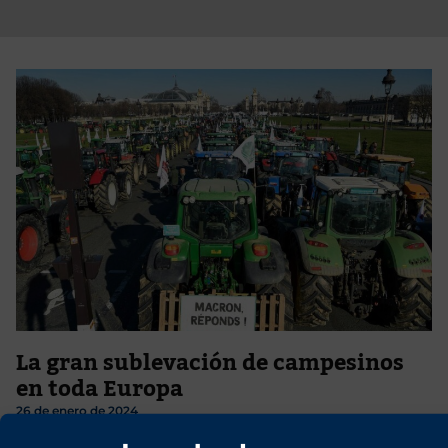
La gran sublevación de campesinos
en toda Europa
26 de enero de 2024
Los campesinos europeos esta vez se han hartado de verdad y se