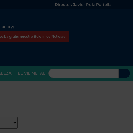
Director: Javier Ruiz Portella
tacto
eciba gratis nuestro Boletín de Noticias
ALEZA
EL VIL METAL