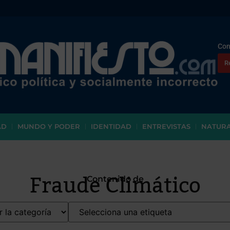
Con
R
AD
MUNDO Y PODER
IDENTIDAD
ENTREVISTAS
NATUR
Fraude Climático
Contenido de