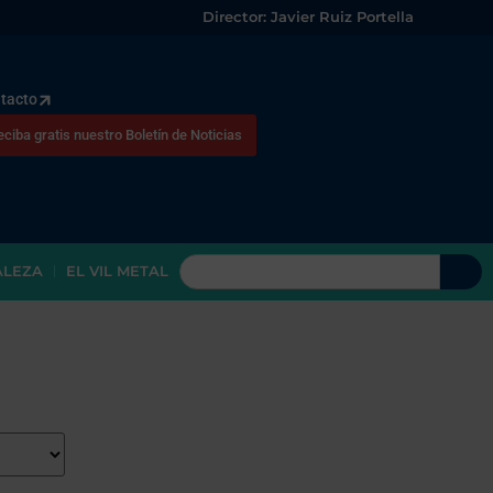
Director: Javier Ruiz Portella
tacto
eciba gratis nuestro Boletín de Noticias
ALEZA
EL VIL METAL