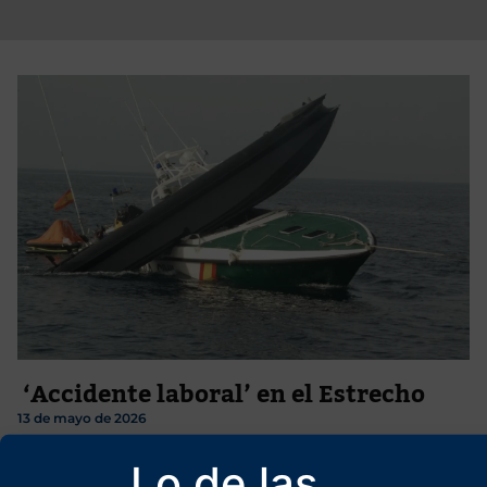
‘Accidente laboral’ en el Estrecho
13 de mayo de 2026
Hartos de que sus agentes se jueguen la piel persiguiendo por
Lo de las
aguas del Estrecho a las ultrarrápidas lanchas de los