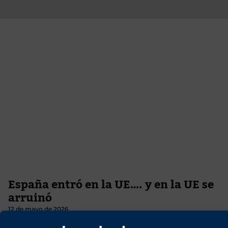
España entró en la UE…. y en la UE se
arruinó
12 de mayo de 2026
Al entrar en la UE, un país de poderosísima producción industrial y