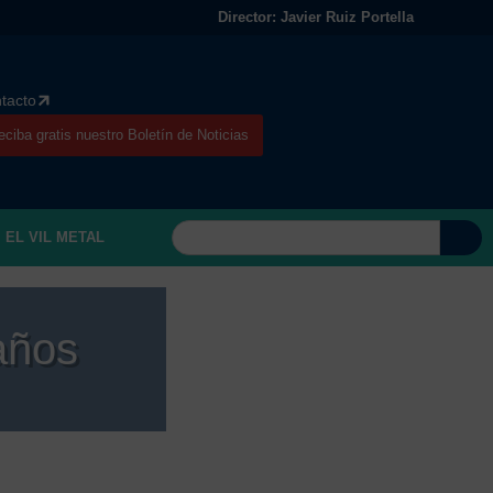
Director: Javier Ruiz Portella
tacto
eciba gratis nuestro Boletín de Noticias
EL VIL METAL
años
Dos mil cient
hay emergen
ElMan