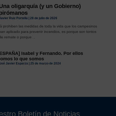
Una oligarquía (y un Gobierno)
pirómanos
Javier Ruiz Portella
28 de julio de 2026
Si prohiben las medidas de toda la vida que los campesinos
han aplicado para prevenir incendios, es porque son tontos
de remate o porque…
ESPAÑA] Isabel y Fernando. Por ellos
somos lo que somos
osé Javier Esparza
25 de marzo de 2024
stro Boletín de Noticias