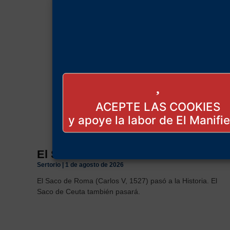
ACEPTE LAS COOKIES
El Saco de Ceuta
Sertorio
1 de agosto de 2026
El Saco de Roma (Carlos V, 1527) pasó a la Historia. El
Saco de Ceuta también pasará.