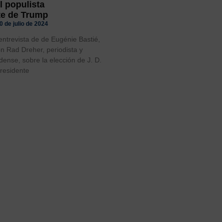
l populista
te de Trump
0 de julio de 2024
ntrevista de de Eugénie Bastié,
on Rad Dreher, periodista y
dense, sobre la elección de J. D.
residente