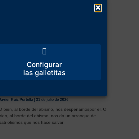
Configurar
ESPAÑA, INVADIDA
Javier Ruiz Portella
31 de julio de 2026
O bien, al borde del abismo, nos despeñamospor él. O
bien, al borde del abismo, nos da un arranque de
patriotismos que nos hace salvar