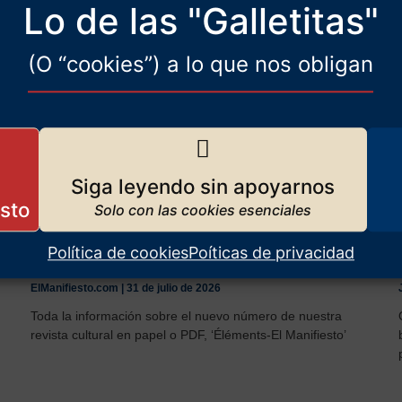
Lo de las "Galletitas"
(O “cookies”) a lo que nos obligan
Siga leyendo sin apoyarnos
Política de cookies
Poíticas de privacidad
LA REMIGRACIÓN
ElManifiesto.com
31 de julio de 2026
Toda la información sobre el nuevo número de nuestra
revista cultural en papel o PDF, ‘Éléments-El Manifiesto’