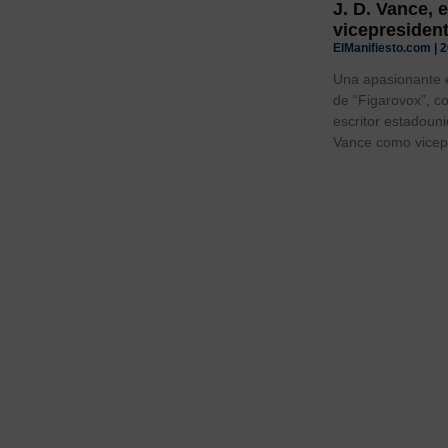
J. D. Vance, e
vicepresiden
ElManifiesto.com
2
Una apasionante e
de “Figarovox”, c
escritor estadouni
Vance como vicep