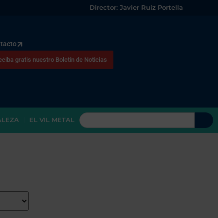
Director: Javier Ruiz Portella
tacto
eciba gratis nuestro Boletín de Noticias
ALEZA
EL VIL METAL