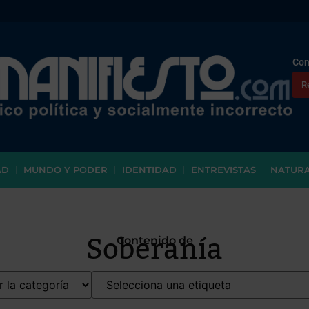
Con
R
AD
MUNDO Y PODER
IDENTIDAD
ENTREVISTAS
NATUR
Soberanía
Contenido de