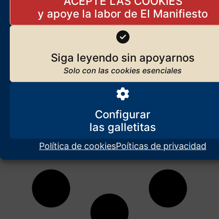
ACEPTE LAS COOKIES
también perecerán las naciones”, escribe Juanma Badenas,
catedrático de Derecho Civil y Teniente
Siga leyendo sin apoyarnos
Configurar
Política de cookies
Poíticas de privacidad