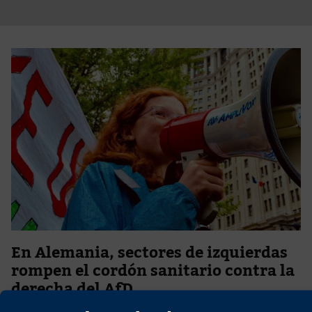
En Alemania, sectores de izquierdas
rompen el cordón sanitario contra la
derecha del AfD
22 de junio de 2025