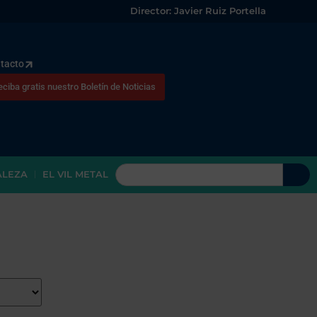
Director: Javier Ruiz Portella
tacto
eciba gratis nuestro Boletín de Noticias
ALEZA
EL VIL METAL