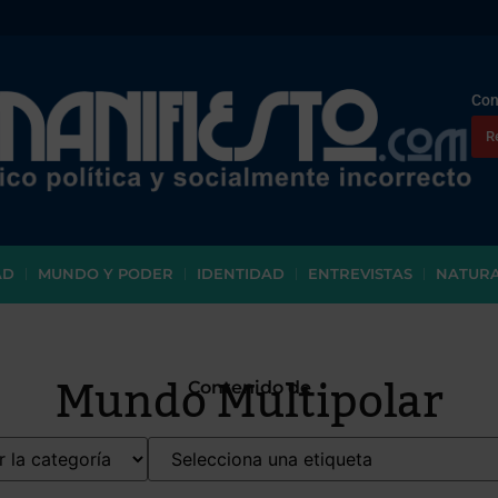
Con
R
AD
MUNDO Y PODER
IDENTIDAD
ENTREVISTAS
NATUR
Mundo Multipolar
Contenido de