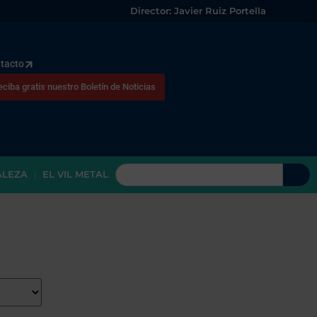
Director: Javier Ruiz Portella
tacto
eciba gratis nuestro Boletín de Noticias
ALEZA
EL VIL METAL