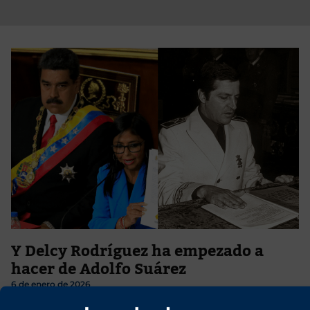
Y Delcy Rodríguez ha empezado a
hacer de Adolfo Suárez
6 de enero de 2026
Con el título «En Venezuela, como en España» Juan Manuel de