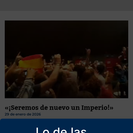
«¡Seremos de nuevo un Imperio!»
29 de enero de 2026
«Por el Imperio hacia Dios», rezaba uno de los más famosos lemas
Lo de las
de la Ominosa (así califican izquierdas y centristas a la «dictadura