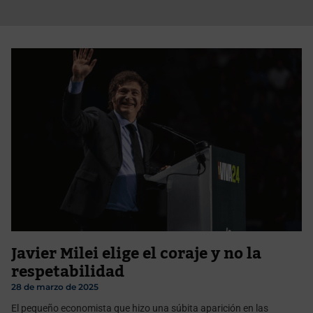
Javier Milei elige el coraje y no la
respetabilidad
28 de marzo de 2025
El pequeño economista que hizo una súbita aparición en las