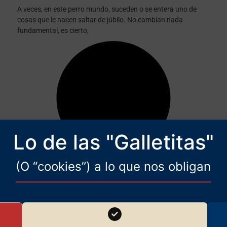
A veces, en este perro mundo, suceden o se entera uno de
cosas que le hacen saltar de júbilo. No cambian nada
fundamental, es cierto,
Lo de las "Galletitas"
(O “cookies”) a lo que nos obligan