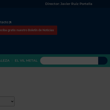
Director: Javier Ruiz Portella
tacto
eciba gratis nuestro Boletín de Noticias
ALEZA
EL VIL METAL