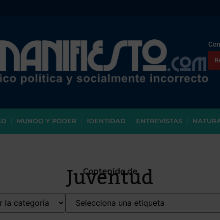
Con
R
AD
MUNDO Y PODER
IDENTIDAD
ENTREVISTAS
NATUR
Juventud
Contenido de