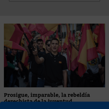
Prosigue, imparable, la rebeldía
derechista de la juventud
3 de diciembre de 2025