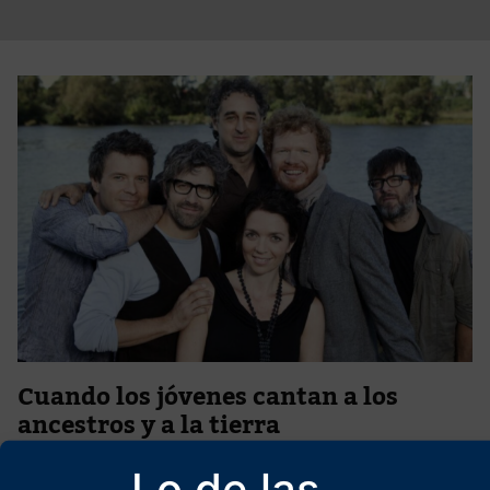
Cuando los jóvenes cantan a los
ancestros y a la tierra
14 de junio de 2026
Lo de las
Cuando los jóvenes cantan, entusiasmados, todo aquello que les