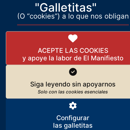
"Galletitas"
(O “cookies”) a lo que nos obligan
ACEPTE LAS COOKIES
Pascua sin Resurrección
Siga leyendo sin apoyarnos
22 de abril de 2025
El papado, la fuerza que estuvo detrás de las cruzadas, de la gesta
de Lepanto y de nuestra Reconquista, no sólo no siente la menor
Configurar