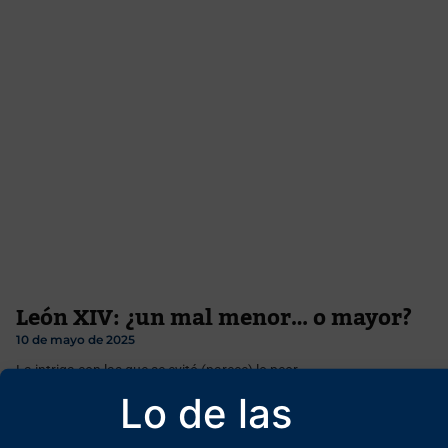
León XIV: ¿un mal menor…­ o mayor?
10 de mayo de 2025
La intriga con las que se evitó (parece) lo peor.
Lo de las