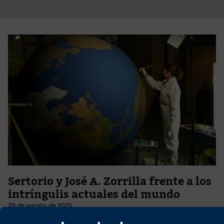
Sertorio y José A. Zorrilla frente a los
intríngulis actuales del mundo
29 de agosto de 2025
Los enredos e intríngulis del mundo, ambos analistas los abordan y