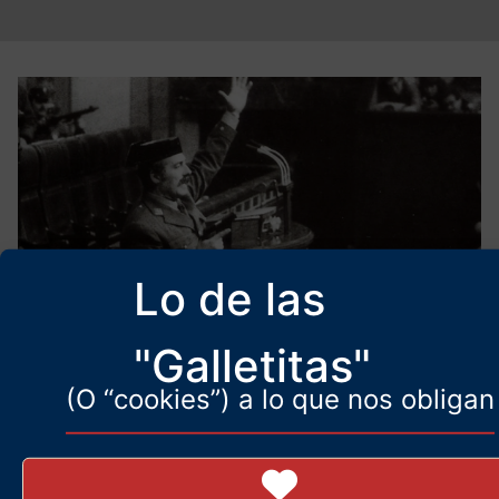
Lo de las
"Galletitas"
El real engaño del 23-F
(O “cookies”) a lo que nos obligan
23 de febrero de 2026
Desvelando la verdad del 23-F