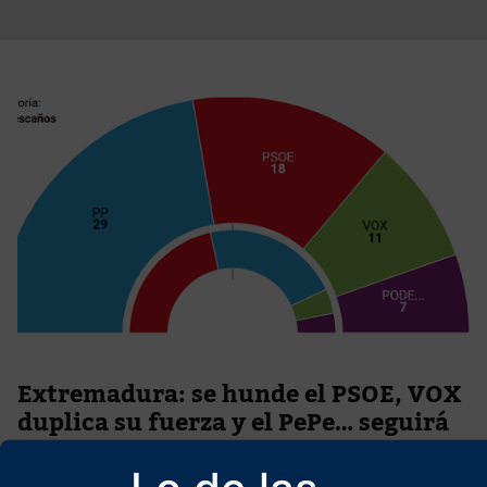
Extremadura: se hunde el PSOE, VOX
duplica su fuerza y el PePe… seguirá
dependiendo de VOX
22 de diciembre de 2025