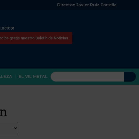
Director: Javier Ruiz Portella
tacto
eciba gratis nuestro Boletín de Noticias
ALEZA
EL VIL METAL
ón