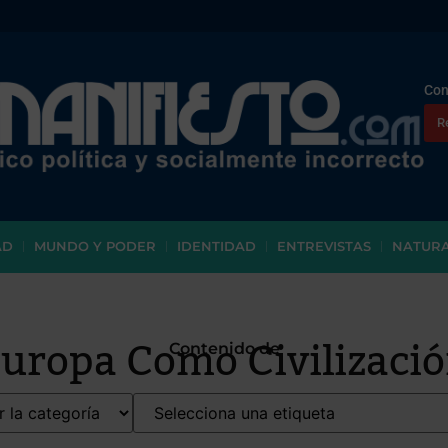
Con
R
AD
MUNDO Y PODER
IDENTIDAD
ENTREVISTAS
NATUR
uropa Como Civilizaci
Contenido de