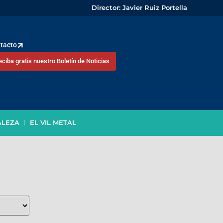
Director: Javier Ruiz Portella
tacto
eciba gratis nuestro Boletín de Noticias
ALEZA
EL VIL METAL