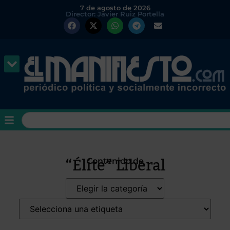
7 de agosto de 2026
Director: Javier Ruiz Portella
“élite” Liberal
Contenido de